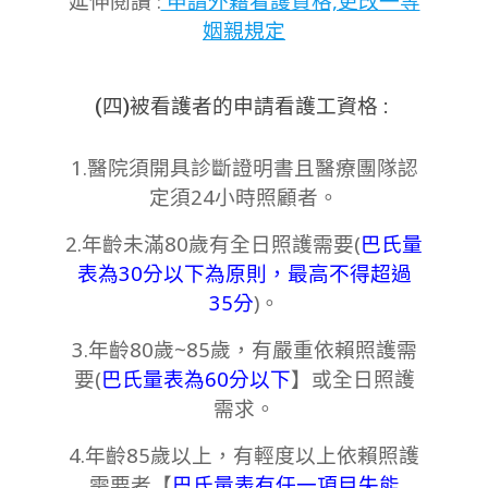
延伸閱讀 :
申請外籍看護資格,更改一等
姻親規定
(四)被看護者的申請看護工資格 :
1.醫院須開具診斷證明書且醫療團隊認
定須24小時照顧者。
2.年齡未滿80歲有全日照護需要(
巴氏量
表為30分以下為原則，最高不得超過
35分
)。
3.年齡80歲~85歲，有嚴重依賴照護需
要(
巴氏量表為60分以下
】或全日照護
需求。
4.年齡85歲以上，有輕度以上依賴照護
需要者【
巴氏量表有任一項目失能