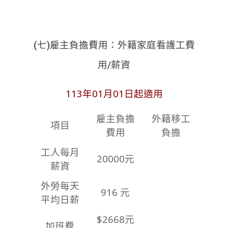
(七)雇主負擔費用：外籍家庭看護工費
用/薪資
113年01月01日起適用
雇主負擔
外籍移工
項目
費用
負擔
工人每月
20000元
薪資
外勞每天
916 元
平均日薪
$2668元
加班費