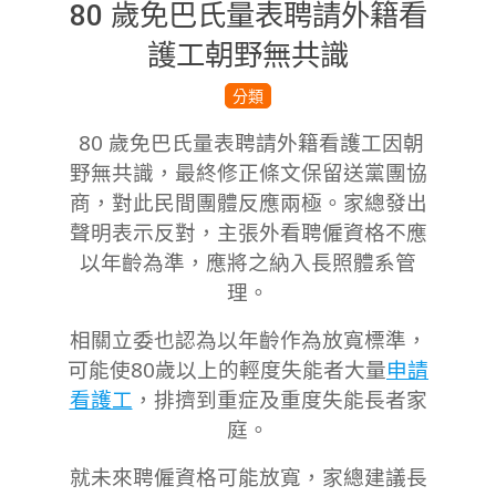
80 歲免巴氏量表聘請外籍看
護工朝野無共識
2024-
分類
06-
80 歲免巴氏量表聘請外籍看護工因朝
26
野無共識，最終修正條文保留送黨團協
商，
對此民間團體反應兩極。
家總發出
聲明表示反對，主張外
看聘僱資格不應
以年齡為準
，應將之納入長照體系管
理。
相關立委也認為以年齡作為放寬標準，
可能使80歲以上的輕度失能者大量
申請
看護工
，排擠到重症及重度失能長者家
庭。
就未來聘僱資格可能放寬，家總建議長