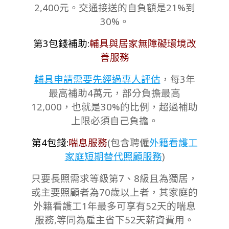
2,400元。交通接送的自負額是21%到
30%。
第3包錢補助:
輔具與居家無障礙環境改
善服務
輔具申請需要先經過專人評估
，每3年
最高補助4萬元，部分負擔最高
12,000，也就是30%的比例，超過補助
上限必須自己負擔。
第4包錢:
喘息服務
(包含聘僱
外籍看護工
家庭短期替代照顧服務
)
只要長照需求等級第7、8級且為獨居，
或主要照顧者為70歲以上者，其家庭的
外籍看護工1年最多可享有52天的喘息
服務,等同為雇主省下52天薪資費用。