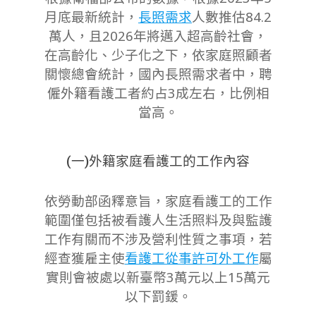
12
月底最新統計，
長照需求
人數推估84.2
萬人，且
2026年將邁入超高齡社會，
在高齡化、少子化之下，
依家庭照顧者
關懷總會統計，國內長照需求者中，聘
僱外籍看護工者約占3成左右，比例相
當高。
(一)外籍家庭看護工的工作內容
依勞動部函釋意旨，家庭看護工的工作
範圍僅包括被看護人生活照料及與監護
工作有關而不涉及營利性質之事項，
若
經查獲雇主使
看護工從事許可外工作
屬
實則會被處以新臺幣3萬元以上15萬元
以下罰鍰。