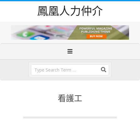
Skip
鳳凰人力仲介
to
content
Primary
Navigation
Menu
Search
看護工