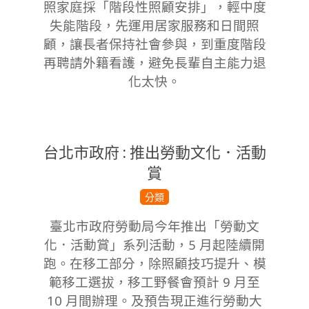
照家庭採「階段性照顧安排」，輕中度
失
能階段，先運用居家服務和日間照
顧，讓
長者保持社會參與，到重度階段
再聘請外
籍看護，避免長輩自主能力退
化太快。
台北市政府 : 推出勞動文化．活動
賞
2024-
分類
04-
臺北市政府勞動局今年推出「勞動文
30
化．活
動賞」系列活動，5 月起陸續開
跑。在移工
部分，除照顧技巧提升、模
範移工選拔
，
移工野餐會
預計 9 月至
10 月間辦理。及
預告現正進行勞動大