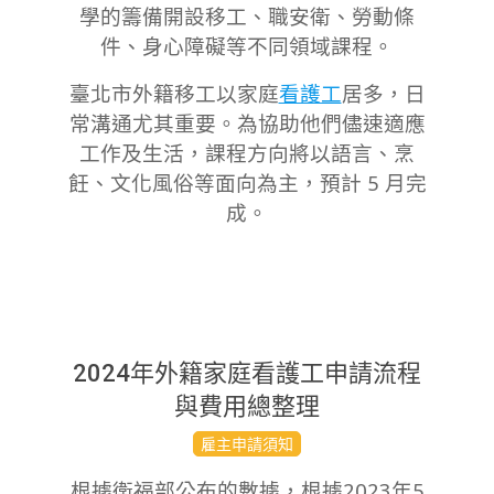
學的籌備
開設移工、職安衛、
勞動條
件、身心障礙等不同領域課程
。
臺北市外籍移工以家庭
看護工
居多，日
常
溝通尤其重要。為協助他們儘
速適應
工作及生活，課程方向將以語言、烹
飪、文化風俗等面向為主，預計 5 月完
成。
2024年外籍家庭看護工申請流程
與費用總整理
2023-
雇主申請須知
12-
根據衛福部公布的數據，根據2023年5