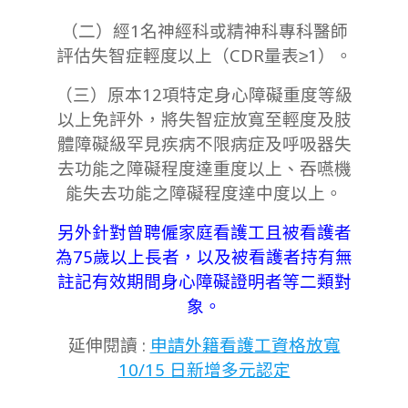
（二）經1名神經科或精神科專科醫師
評估失智症輕度以上（CDR量表≥1）。
（三）原本12項特定身心障礙重度等級
以上免評外，將失智症放寬至輕度及
肢
體障礙級罕見疾病不限病症及
呼吸器失
去功能之障礙程度達重度以上、吞嚥機
能失去功能之障礙程度達中度以上。
另外針對曾聘僱家庭看護工且被看護者
為75歲以上長者，以及被看護者持有無
註記有效期間身心障礙證明者等二類對
象。
延伸閱讀 :
申請外籍看護工資格放寬
10/15 日新增多元認定