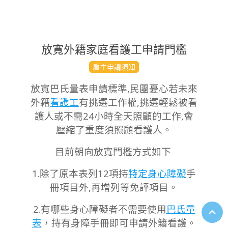
放寬外籍家庭看護工申請門檻
2023-
雇主申請須知
09-
放寬巴氏量表申請標準,民團憂心若未來
14
外籍
看護工
有挑選工作權,挑選輕鬆被看
護人或不需24小時全天照顧的工作,會
壓縮了重度須照顧看護人。
目前朝向放寬門檻方式如下
1.除了原本表列12項持
特定身心障礙
手
冊項目外,再增列等免評項目。
2.有哪些身心障礙者不需要使用
巴氏量
表
，持有身障手冊即可申請外籍看護。