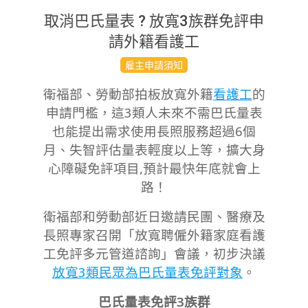
取消巴氏量表 ? 放寬3族群免評申
請外籍看護工
2023-
雇主申請須知
09-
衛福部、勞動部拍板放寬外籍
看護工
的
21
申請門檻，這3類人未來不需巴氏量表
也能提出需求
使用長照服務超過6個
月、失智評估量表輕度以上等，擴大身
心障礙免評項目,預計最快年底就會上
路！
衛福部和勞動部近日邀請民團、醫療及
長照專家召開「放寬聘僱外籍家庭看護
工免評多元管道諮詢」會議，初步決議
放寬3類民眾為巴氏量表免評對象
。
巴氏量表免評3族群