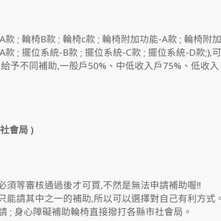
; 輪椅B款 ; 輪椅c款 ; 輪椅附加功能-A款 ; 輪椅附
款 ; 擺位系統-B款 ; 擺位系統-C款 ; 擺位系統-D款;),
予不同補助,一般戶50%、中低收入戶75%、低收入
社會局 )
,必須等審核通過後才可買,不然是無法申請補助喔!!
,只能請其中之一的補助,所以可以選擇對自己有利方式
申請 ; 身心障礙補助輪椅直接撥打各縣市社會局。