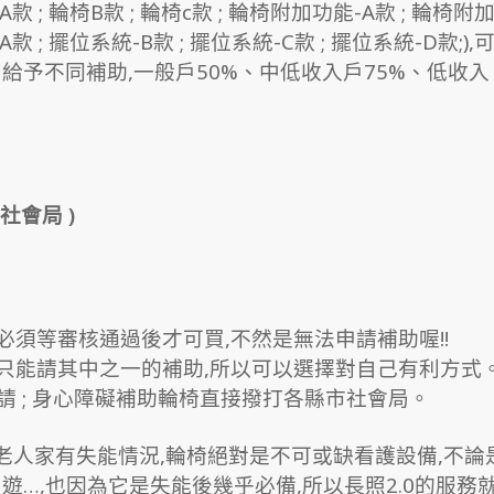
; 輪椅B款 ; 輪椅c款 ; 輪椅附加功能-A款 ; 輪椅附
款 ; 擺位系統-B款 ; 擺位系統-C款 ; 擺位系統-D款;),
予不同補助,一般戶50%、中低收入戶75%、低收入
社會局 )
,必須等審核通過後才可買,不然是無法申請補助喔!!
,只能請其中之一的補助,所以可以選擇對自己有利方式
申請 ; 身心障礙補助輪椅直接撥打各縣市社會局。
但老人家有失能情況,輪椅絕對是不可或缺看護設備,不論
…,也因為它是失能後幾乎必備,所以長照2.0的服務