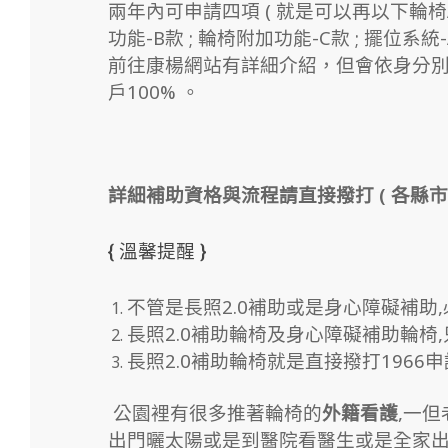
兩年內可申請四項 ( 就是可以再以下輪椅A款 
功能-B款 ; 輪椅附加功能-C款 ; 擺位系統-A
前往康楊網站有詳細介紹，但會依身分別給
戶100% 。
詳細補助資格與流程請直接撥打 ( 各縣市
{ 溫馨提醒 }
不管是長照2.0補助或是身心障礙補助
長照2.0補助輪椅及身心障礙補助輪椅
長照2.0補助輪椅就是直接撥打1966
公園裡有很多推著輪椅的
外籍看護
,一
出門曬太陽或是到醫院看醫生或是全家出遊