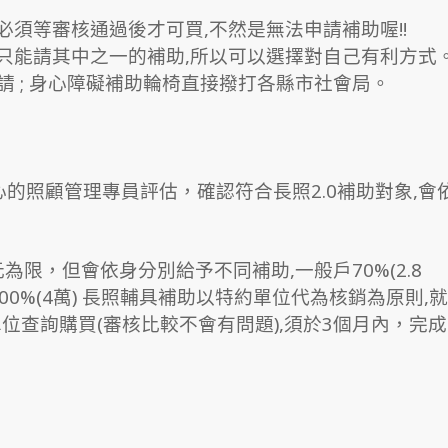
,必須等審核通過後才可買,不然是無法申請補助喔!!
,只能請其中之一的補助,所以可以選擇對自己有利方式
申請 ; 身心障礙補助輪椅直接撥打各縣市社會局。
的照顧管理專員評估，確認符合長照2.0補助對象,會
限，但會依身分別給予不同補助,一般戶70%(2.8
100%(4萬) 長照輔具補助以特約單位代為核銷為原則,就
查詢購買(審核比較不會有問題),須於3個月內，完成