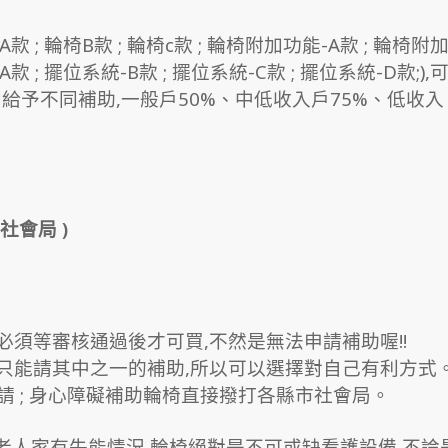
; 輪椅B款 ; 輪椅c款 ; 輪椅附加功能-A款 ; 輪椅附
款 ; 擺位系統-B款 ; 擺位系統-C款 ; 擺位系統-D款;),
予不同補助,一般戶50%、中低收入戶75%、低收入
社會局 )
,必須等審核通過後才可買,不然是無法申請補助喔!!
,只能請其中之一的補助,所以可以選擇對自己有利方式
申請 ; 身心障礙補助輪椅直接撥打各縣市社會局。
但老人家有失能情況,輪椅絕對是不可或缺看護設備,不論