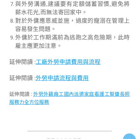
與外勞溝通,建議要有定額儲蓄習慣,避免將
薪水花光,而無法寄回家中。
對於外傭應恩威並施，過度的寵溺在管理上
容易發生問題。
外傭於工作期滿前為逃跑之高危險期，此時
雇主應更加注意。
延伸閱讀 :
工廠外勞申請費用與流程
延伸閱讀 :
外勞申請流程與費用
延伸閱讀 :
外勞外籍廠工國內派遣家庭看護工幫傭長照
服務力全方位服務
2022-
10-
28