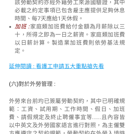
該勞動契約亦經外籍勞工來源國驗證，其中
必載之約定事項已包含雇主應提供足夠休息
時間、每7天應給1天休假。
加班 :
家庭類加班費給付金額為月薪除以三
十，所得之即為一日之薪資。家庭類加班費
以日薪計算。製造業加班費則依勞基法規
定。
延伸閱讀 : 看護工申請五大重點搶先看
(六)對於外勞管理 :
外勞來台前均已簽屬勞動契約，其中已明確規
範：工資、試用期、工作時間、假日、加班
費、請假規定及終止聘僱事宜等……且內容皆
以中英文及外勞國家語言進行對照，為主僱雙
方應遵守之契約規範，勞動契約在外勞入境時