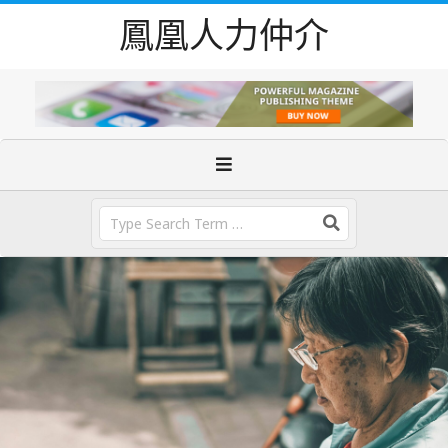
Skip
鳳凰人力仲介
to
content
Primary
Navigation
Menu
Search