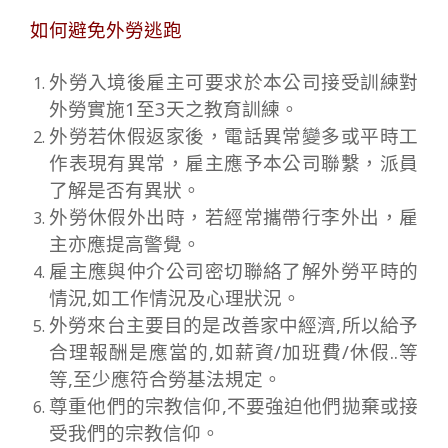
如何避免外勞逃跑
外勞入境後雇主可要求於本公司接受訓練對
外勞實施1至3天之教育訓練。
外勞若休假返家後，電話異常變多或平時工
作表現有異常，雇主應予本公司聯繫，派員
了解是否有異狀。
外勞休假外出時，若經常攜帶行李外出，雇
主亦應提高警覺。
雇主應與仲介公司密切聯絡了解外勞平時的
情況,如工作情況及心理狀況。
外勞來台主要目的是改善家中經濟,所以給予
合理報酬是應當的,如薪資/加班費/休假..等
等,至少應符合勞基法規定。
尊重他們的宗教信仰,不要強迫他們拋棄或接
受我們的宗教信仰。