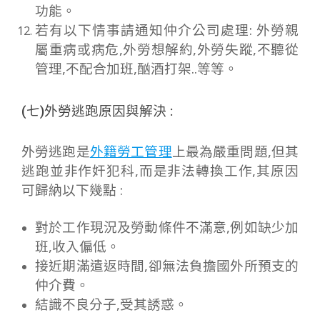
功能。
若有以下情事請通知仲介公司處理: 外勞親
屬重病或病危,外勞想解約,外勞失蹤,不聽從
管理,不配合加班,酗酒打架..等等。
(七)外勞逃跑原因與解決 :
外勞逃跑是
外籍勞工管理
上最為嚴重問題,但其
逃跑並非作奸犯科,而是非法轉換工作,其原因
可歸納以下幾點 :
對於工作現況及勞動條件不滿意,例如缺少加
班,收入偏低。
接近期滿遣返時間,卻無法負擔國外所預支的
仲介費。
結識不良分子,受其誘惑。