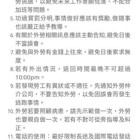
勞挑選，以避免未來工作意願低落、不配合
加班等問題。
功過賞罰分明,事情做好應該有獎勵,做錯事
也該嚴正給予教導。
有關於外勞相關訊息應該主動告知,避免日後
不當誤會。
避免與外勞有金錢上往來，避免日後索求無
度。
若有外出情況，返回時間最晚不可超過
10:00pm。
若發現勞工有異狀或不適任，先通知外勞仲
介公司，不要告知外勞，以免因誤會而發生
逃跑事情。
外勞若要照顧病患，請先示範做一次，外勞
也要親自做一次，若有不對可從旁指導及糾
正。
電話的使用：最好限制長途及國際電話發話