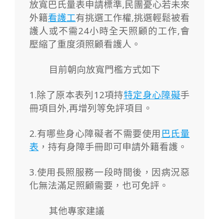
放寬巴氏量表申請標準,民團憂心若未來
外籍
看護工
有挑選工作權,挑選輕鬆被看
護人或不需24小時全天照顧的工作,會
壓縮了重度須照顧看護人。
目前朝向放寬門檻方式如下
1.除了原本表列12項持
特定身心障礙
手
冊項目外,再增列等免評項目。
2.有哪些身心障礙者不需要使用
巴氏量
表
，持有身障手冊即可申請外籍看護。
3.使用長照服務一段時間後，因病況惡
化無法滿足照顧需要，也可免評。
其他專家建議