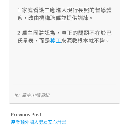
1.家庭看護工應進入現行長照的督導體
系，改由機構聘僱並提供訓練。
2.雇主團體認為，真正的問題不在於巴
氏量表，而是
移工
來源數根本就不夠。
2023-
09-
14
In:
雇主申請須知
Previous Post:
產業類外國人勞雇安心計畫