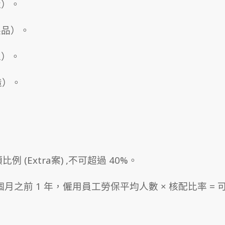
造）。
製品）。
工）。
造）。
例 (Extra案) ,不可超過 40%。
月之前 1 年，僱用員工勞保平均人數 × 核配比率 = 