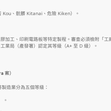
、骯髒 Kitanai、危險 Kiken）。
塑膠加工、印刷電路板等特定製程。審查
必須檢附「工
業局（產發署）認定其等級（A+ 至 D 級）。
a 案）
度，將製造業分為五個等級：
業）。