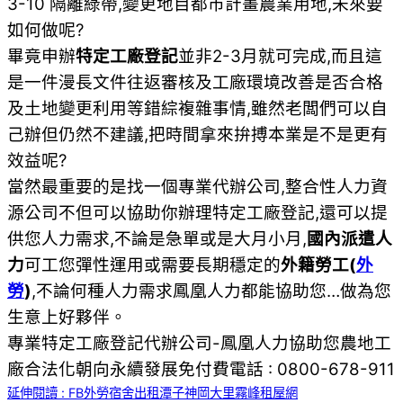
3-10 隔離綠帶,變更地目都市計畫農業用地,未來要
如何做呢?
畢竟申辦
特定工廠登記
並非2-3月就可完成,而且這
是一件漫長文件往返審核及工廠環境改善是否合格
及土地變更利用等錯綜複雜事情,雖然老闆們可以自
己辦但仍然不建議,把時間拿來拚搏本業是不是更有
效益呢?
當然最重要的是找一個專業代辦公司,整合性人力資
源公司不但可以協助你辦理特定工廠登記,還可以提
供您人力需求,不論是急單或是大月小月,
國內派遣人
力
可工您彈性運用或需要長期穩定的
外籍勞工(
外
勞
)
,不論何種人力需求鳳凰人力都能協助您…做為您
生意上好夥伴。
專業特定工廠登記代辦公司-鳳凰人力協助您農地工
廠合法化朝向永續發展免付費電話 : 0800-678-911
延伸閱讀 : FB外勞宿舍出租潭子神岡大里霧峰租屋網