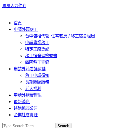
Skip
鳳凰人力仲介
to
content
Primary
首頁
Navigation
申請外籍廠工
Menu
台中包租代管-住宅套房 / 移工宿舍租屋
申請農業移工
特定工廠登記
移工宿舍健檢規畫
四國移工宣導
申請外籍看護幫傭
移工申請須知
長期照顧服務
老人福利
申請外籍實習生
最新消息
逃跑協尋公告
企業社會責任
Search