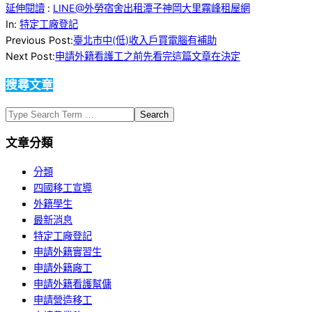
延伸閱讀
:
LINE@外勞宿舍出租潭子神岡大里霧峰租屋網
2020-
In:
特定工廠登記
11-
Previous Post:
臺北市中(低)收入戶買電腦有補助
27
Next Post:
申請外籍看護工之前先看完這篇文章在決定
搜尋文章
Search
文章分類
分類
四國移工宣導
外籍學生
最新消息
特定工廠登記
申請外籍實習生
申請外籍廠工
申請外籍看護幫傭
申請營造移工