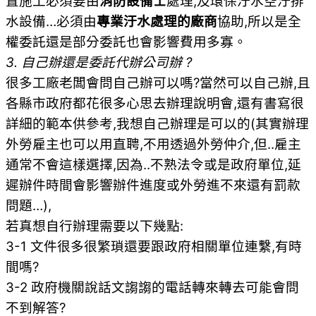
置施工必須要由
消防設備士
處理,及環保汙水空汙排
水設備…必須由
專業汙水處理的廠商
協助,所以是全
權委託還是部分委託也會影響費用多寡。
3. 自己辦還是委託代辦公司辦 ?
很多工廠老闆會問自己辦可以嗎?當然可以自己辦,且
各縣市政府都花很多心思去辦理說明會,還有書寫很
詳細的範本供參考,我想自己辦理是可以的(其實辦理
外勞雇主也可以用直聘,不用透過外勞仲介,但..雇主
通常不會這樣選擇,因為..不熟法令或是政府單位,延
遲辦件時間會影響辦件進度或外勞進不來還有罰款
問題…),
若真想自行辦理需要以下幾點:
3-1 文件很多很繁瑣還要跟政府相關單位連繫,有時
間嗎?
3-2 政府機關說話文謅謅的電話轉來轉去可能會問
不到解答?