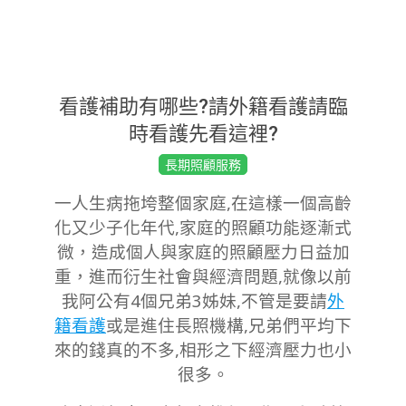
看護補助有哪些?請外籍看護請臨
時看護先看這裡?
2019-
長期照顧服務
09-
一人生病拖垮整個家庭,在這樣一個高齡
09
化又少子化年代,家庭的照顧功能逐漸式
微，造成個人與家庭的照顧壓力日益加
重，進而衍生社會與經濟問題,就像以前
我阿公有4個兄弟3姊妹,不管是要請
外
籍看護
或是進住長照機構,兄弟們平均下
來的錢真的不多,相形之下經濟壓力也小
很多。