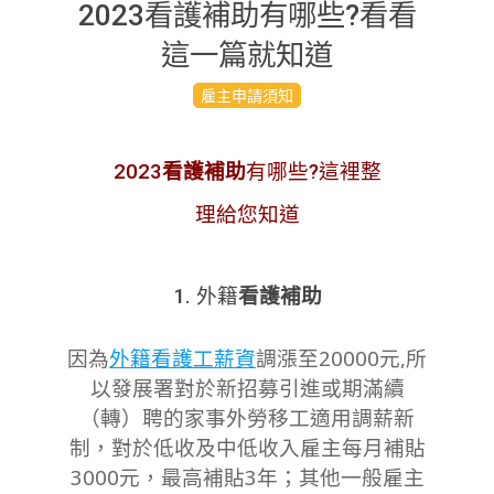
2023看護補助有哪些?看看
這一篇就知道
2023-
雇主申請須知
04-
29
2023
看護補助
有哪些?這裡整
理給您知道
1. 外籍
看護補助
因為
外籍看護工薪資
調漲至20000元,所
以發展署對於新招募引進或期滿續
（轉）聘的家事外勞移工適用調薪新
制，對於低收及中低收入雇主每月補貼
3000元，最高補貼3年；其他一般雇主