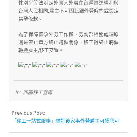
性別平等法明定外國人外勞在台灣還運權利與
台灣人民相同,雇主不可因此跟外勞解約或簽定
禁孕條款。
為了保障懷孕外勞工作權，勞動部相關處理原
則是禁止單方終止聘僱關係，移工得終止聘僱
轉換雇主,移工安置。
2022-
12-
20
In:
四國移工宣導
Previous Post:
「移工一站式服務」結訓後家事外勞雇主可獲聘可