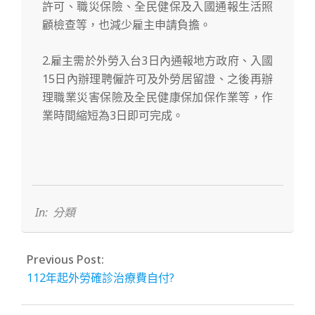
許可、職災保險、全民健保及入國通報生活照
顧檢查等，也減少雇主申請負擔。
2.雇主需於外勞
入台3日內通報地方政府
、
入國
15日內辦理聘僱許可及外勞居留證
、之後再辦
理職業災害保險及全民健康保加保作業等，作
業時間縮短為3日即可完成。
2022-
12-
19
In:
分類
Previous Post:
112年起外勞確診治療費自付?