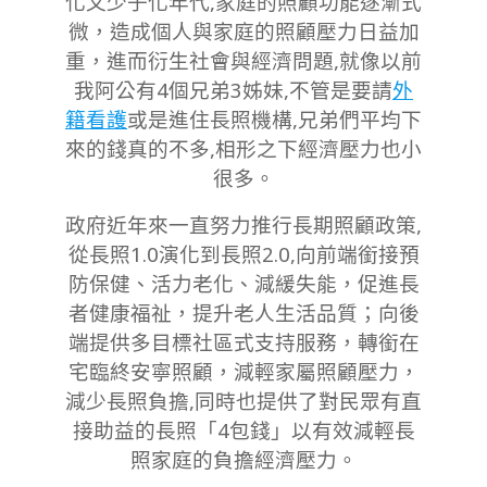
化又少子化年代,家庭的照顧功能逐漸式
微，造成個人與家庭的照顧壓力日益加
重，進而衍生社會與經濟問題,就像以前
我阿公有4個兄弟3姊妹,不管是要請
外
籍看護
或是進住長照機構,兄弟們平均下
來的錢真的不多,相形之下經濟壓力也小
很多。
政府近年來一直努力推行長期照顧政策,
從長照1.0演化到長照2.0,向前端銜接預
防保健、活力老化、減緩失能，促進長
者健康福祉，提升老人生活品質；向後
端提供多目標社區式支持服務，轉銜在
宅臨終安寧照顧，減輕家屬照顧壓力，
減少長照負擔,同時也提供了對民眾有直
接助益的長照「4包錢」以有效減輕長
照家庭的負擔經濟壓力。