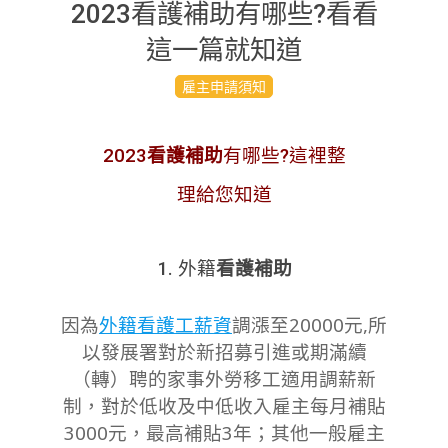
2023看護補助有哪些?看看
這一篇就知道
2023-
雇主申請須知
04-
29
2023
看護補助
有哪些?這裡整
理給您知道
1. 外籍
看護補助
因為
外籍看護工薪資
調漲至20000元,所
以發展署對於新招募引進或期滿續
（轉）聘的家事外勞移工適用調薪新
制，對於低收及中低收入雇主每月補貼
3000元，最高補貼3年；其他一般雇主