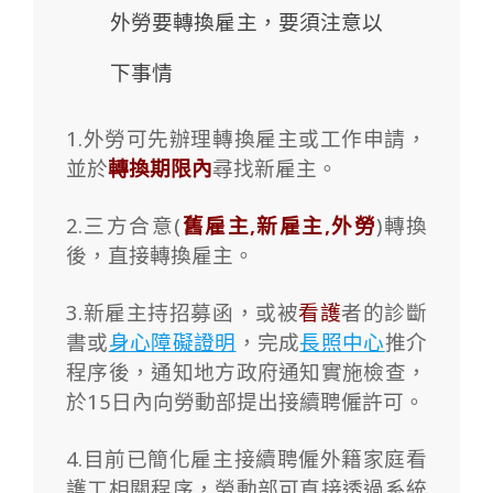
外勞要轉換雇主，要須注意以
下事情
1.外勞可先辦理轉換雇主或工作申請，
並於
轉換期限內
尋找新雇主。
2.三方合意(
舊雇主,新雇主,外勞
)轉換
後，直接轉換雇主。
3.新雇主持招募函，或被
看護
者的診斷
書或
身心障礙證明
，完成
長照中心
推介
程序後，通知地方政府通知實施檢查，
於15日內向勞動部提出接續聘僱許可。
4.目前已簡化雇主接續聘僱外籍家庭看
護工相關程序，勞動部可直接透過系統