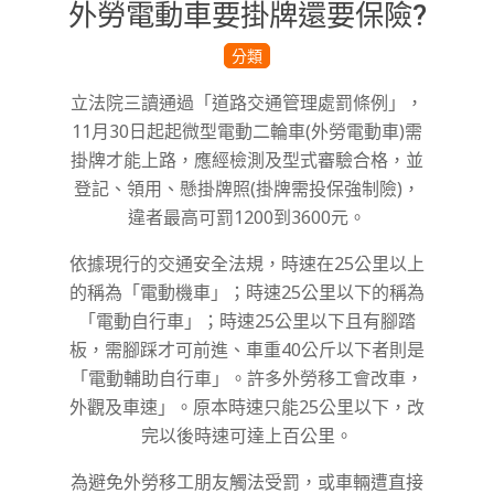
外勞電動車要掛牌還要保險?
2022-
分類
11-
立法院三讀通過「道路交通管理處罰條例」，
18
11月30日起起微型電動二輪車(外勞電動車)需
掛牌才能上路，應經檢測及型式審驗合格，並
登記、領用、懸掛牌照(掛牌需投保強制險)，
違者最高可罰1200到3600元
。
依據現行的交通安全法規，時速在25公里以上
的稱為「電動機車」；時速25公里以下的稱為
「電動自行車」；時速25公里以下且有腳踏
板，需腳踩才可前進、車重40公斤以下者則是
「電動輔助自行車」。
許多外勞移工會改車，
外觀及車速」。原本時速只能25公里以下，改
完以後時速可達上百公里。
為避免外勞移工朋友觸法受罰，或車輛遭直接