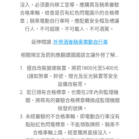
沒入，必須要向移工宣導，應購買及騎乘審驗
合格車輛，檢查是否有紅色閃電圖示的合格標
章；騎乘電動自行車時，應配戴安全帽及禮讓
行人，不可超速、不可載人、不可酒駕。
延伸閱讀 :
外勞酒後騎乘電動自行車
相關規定及罰則應翻譯國國語言讓外勞了解…
擅自改裝變速裝置，將罰1800元至5400元
(諸如煞車、鈴號、燈光及反光裝置等安全
設備改裝等。
若已領有合格標章，也需在2年內到監理機
關、將既有的審驗合格標章轉換成監理機關
核發的號牌。
未經審驗的不合格車輛，即電動自行車沒有
黏貼紅色閃電標章，不能領取牌照，騎乘不
合格車輛上路，經查獲將直接沒入。