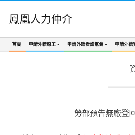
Skip
to
鳳凰人力仲介
content
首頁
申請外籍廠工
申請外籍看護幫傭
申請外籍
Primary
Navigation
Menu
勞部預告無廠登回
2025-
03-