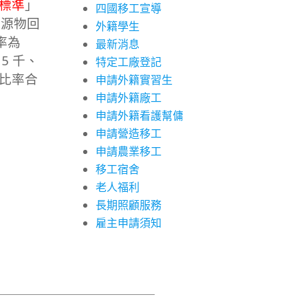
標準
」
四國移工宣導
資源物回
外籍學生
率為
最新消息
5 千、
特定工廠登記
高比率合
申請外籍實習生
申請外籍廠工
申請外籍看護幫傭
申請營造移工
申請農業移工
移工宿舍
老人福利
長期照顧服務
雇主申請須知