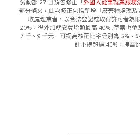
勞動部 27 日預告修正「
外國人從事就業服務
31
部分條文，此次修正包括新增「廢棄物處理及
收處理業者，以合法登記或取得許可者為
20%，得外加就安費增額最高 40% ,草案也
7 千、9 千元，可提高核配比率分別為 5%、5-
計不得超過 40%，提