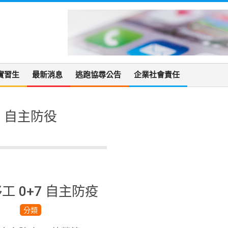
實習生
最新消息
逃跑協尋公告
企業社會責任
自主防役
工 0+7 自主防疫
分類