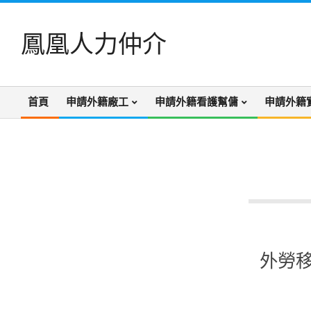
Skip
to
鳳凰人力仲介
content
首頁
申請外籍廠工
申請外籍看護幫傭
申請外籍
Primary
Navigation
Menu
外勞移
2023-
02-