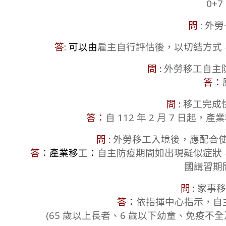
0+
13
問 :
外勞
答:
可以由
雇主自行評估後，以切結
方式
問 :
外勞移工自主
答：
問 :
移工完成
答：
自 112 年 2 月 7 日
問 :
外勞移工入境後，應配合使
答：
產業移工：
自主防疫期間如出現疑似症狀
國講習期間
問 :
家事移
答：
依指揮中心指示，自
(65 歲以上長者、6 歲以下幼童、免疫