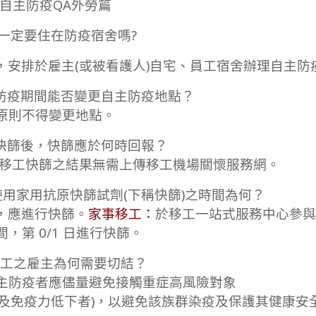
7 自主防疫QA外勞篇
一定要住在防疫宿舍嗎?
，安排於雇主(或被看護人)自宅、員工宿舍辦理自主防
防疫期間能否變更自主防疫地點？
原則不得變更地點。
快篩後，快篩應於何時回報？
起，產業移工快篩之結果無需上傳移工機場關懷服務網。
用家用抗原快篩試劑(下稱快篩)之時間為何？
，應進行快篩。
家事移工：
於移工一站式服務中心參與 
，第 0/1 日進行快篩。
工之雇主為何需要切結？
主防疫者應儘量避免接觸重症高風險對象
不全及免疫力低下者)，以避免該族群染疫及保護其健康安