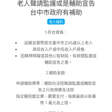
老人聲請監護或是輔助宣告
台中市政府有補助
2022-
老人福利
12-
1.符合資格：
21
設籍並實際居住臺中市之65歲以上老人
具低收入戶或中低收入戶資格
因精神障礙或其他心智缺陷，有辦理監護或
輔助宣告之需。
2.補助金額 :
申請補助標準
：
補助向法院聲請監護或輔助宣
告之行政規費及法院
指定醫院鑑定費，覈
實支付，每案最高以新臺
幣
1
萬元為上限。