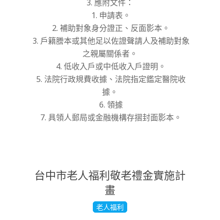
3. 應附文件：
1.
申請表。
2.
補助對象身分證正、反面影本。
3.
戶籍謄本或其他足以佐證聲請人及補助對象
之親屬關係者。
4.
低收入戶或中低收入戶證明。
5.
法院行政規費收據、法院指定鑑定醫院收
據。
6.
領據
7.
具領人
郵局或金融機構存摺封面
影本。
台中市老人福利敬老禮金實施計
畫
2022-
老人福利
09-