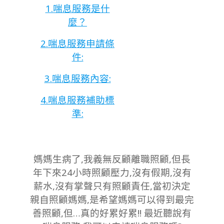
1.喘息服務是什
麼？
2.喘息服務申請條
件:
3.喘息服務內容:
4.喘息服務補助標
準:
媽媽生病了,我義無反顧離職照顧,但長
年下來24小時照顧壓力,沒有假期,沒有
薪水,沒有掌聲只有照顧責任,當初決定
親自照顧媽媽,是希望媽媽可以得到最完
善照顧,但…真的好累好累!! 最近聽說有