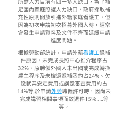
所需人力目前有四千多人缺口，為了補
足國內家庭照護人力缺口，政府採取補
充性原則開放引進外籍家庭看護工，但
因為初次申請初次招募外國人時，經常
會發生申請資料及文件不齊而延緩申請
進度問題。
根據勞動部統計，申請外籍
看護工
退補
件原因，未完成長照中心推介程序占
32%、原聘僱外國人未出國或完成轉換
雇主程序及未檢還遞補函約占24%、欠
繳就業安定費用或誤繳審查費用約占
14%等,於申請
外勞
聘僱許可時，因尚未
完成講習相關事項而致退件15％…..等
等。