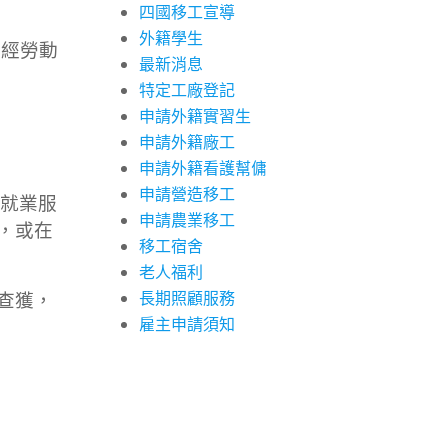
四國移工宣導
外籍學生
未經勞動
最新消息
特定工廠登記
申請外籍實習生
申請外籍廠工
申請外籍看護幫傭
申請營造移工
依就業服
申請農業移工
，或在
移工宿舍
老人福利
查獲，
長期照顧服務
雇主申請須知