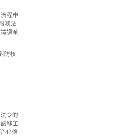
法流程申
服務法
申請調派
消防核
反法令的
令該移工
第44條