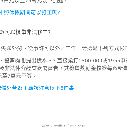
5萬元以上75萬元以下罰鍰。
外勞休假期間可以打工嗎?
眾可以檢舉非法移工?
之失聯外勞、從事許可以外之工作，請透過下列方式檢
、警察機關提出檢舉。2.直接撥打0800-000或1955
及非法仲介經查獲屬實者，其檢舉獎勵金核發每案新臺
元至7萬元不等。
聘僱外勞廠工應該注意以下8件事
鳳凰人力仲介公司© 2026