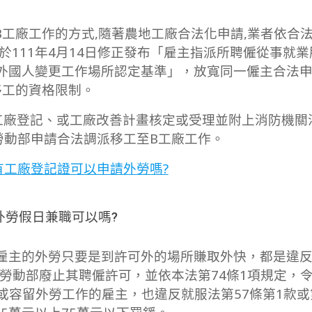
B工廠工作的方式,隨著農地工廠合法化申請,業者依合
111年4月14日修正發布「雇主指派所聘僱從事就業
外國人變更工作場所認定基準」，放寬同一僱主合法
移工的資格限制。
工廠登記、或工廠改善計畫核定或受理並附上消防機關
勞動部申請合法調派移工至B工廠工作。
有工廠登記證可以申請外勞嗎?
外勞假日兼職可以嗎?
雇主的外勞只要是到許可外的場所賺取外快，都是違
由勞動部廢止其聘僱許可，並依本法第74條1項規定，
容留外勞工作的雇主，也違反就服法第57條第1款或