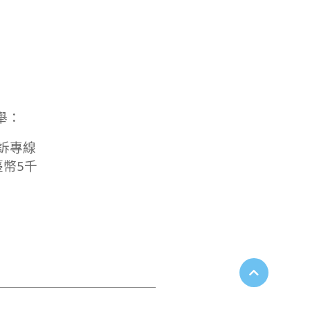
舉：
申訴專線
幣5千