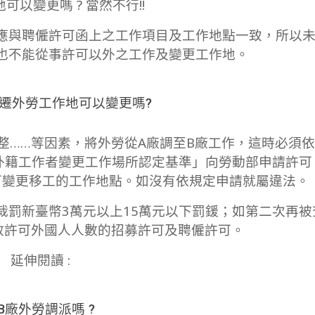
可以變更嗎 ? 當然不行!!
應與聘僱許可函上之工作項目及工作地點一致，所以
也不能從事許可以外之工作及變更工作地。
遷外勞工作地可以變更嗎?
整……等因素，將外勞從A廠調至B廠工作，這時必須
之外籍工作者變更工作場所認定基準」向勞動部申請許可
可變更移工的工作地點。如沒有依規定申請就屬違法。
裁罰新臺幣3萬元以上15萬元以下罰鍰；如第二次再被
有效許可外國人人數的招募許可及聘僱許可。
延伸閱讀 :
B廠外勞調派嗎 ?