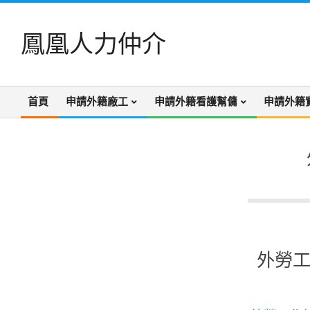
Skip
to
鳳凰人力仲介
content
首頁
申請外籍廠工
申請外籍看護幫傭
申請外籍
Primary
Navigation
Menu
外勞工
2022-
12-