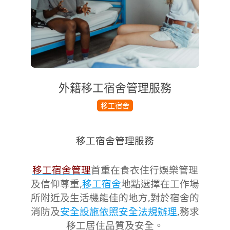
外籍移工宿舍管理服務
2017-
移工宿舍
09-
20
移工宿舍管理服務
移工宿舍管理
首重在食衣住行娛樂管理
及信仰尊重,
移工宿舍
地點選擇在工作場
所附近及生活機能佳的地方,對於宿舍的
消防及
安全設施依照安全法規辦理
,務求
移工居住品質及安全。