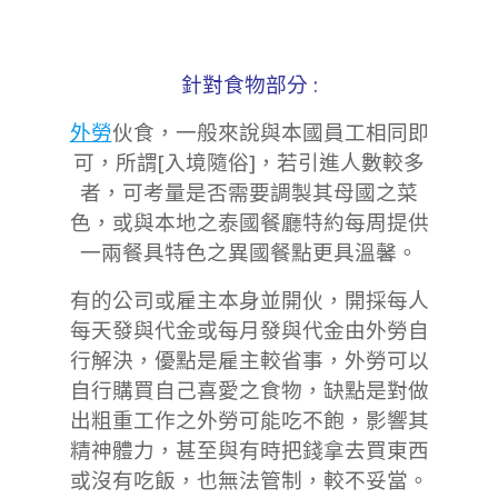
針對食物部分 :
外勞
伙食，一般來說與本國員工相同即
可，所謂[入境隨俗]，若引進人數較多
者，可考量是否需要調製其母國之菜
色，或與本地之泰國餐廳特約每周提供
一兩餐具特色之異國餐點更具溫馨。
有的公司或雇主本身並開伙，開採每人
每天發與代金或每月發與代金由外勞自
行解決，優點是雇主較省事，外勞可以
自行購買自己喜愛之食物，缺點是對做
出粗重工作之外勞可能吃不飽，影響其
精神體力，甚至與有時把錢拿去買東西
或沒有吃飯，也無法管制，較不妥當。