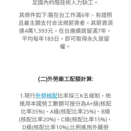
足國內約階技術人力缺工。
其條件如下:需在台工作滿6年、有證照
且雇主願支付合法規薪資者，其薪資須
達4萬1,393元，在台連續居留滿7年，
平均每年183日，即可取得永久居留
權。
(二)外勞廠工配額計算:
1.現行
外勞核配
比率採三K五級制，依
進用本國勞工數額可按分為A+級(核配
比率35%)、A級(核配比率25%)、B級
(核配比率20%)、C級(核配比率15%)、
D級(核配比率10%),比例進用外籍勞