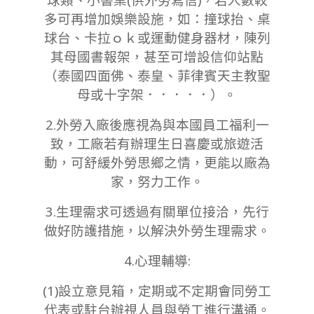
多可再增加娛樂設施，如：撞球抬、桌
球台、卡拉ｏｋ或運動健身器材，陳列
其母國書報架，甚至可增設信仰站點
（泰國四面佛、泰皇、菲律賓天主教聖
母或十字架．．．．．）。
2.外勞入廠後應視為與本國員工福利一
致，工廠若有辦理生日喜慶或旅遊活
動，可舒緩外勞思鄉之情，更能以廠為
家，努力工作。
3.生理需求
可透過有關單位接洽，先行
做好防護措施，以解決外勞生理需求。
4.心理輔導:
(1)設立意見箱，定期或不定期會同勞工
代表或駐台辦視人員與勞工進行溝通。