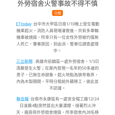
外勞宿舍火警事故不得不慎
2023-
分類
01-
ETtoday
:台中市大甲區日南1/10晚上發生電動
21
機車起火，消防人員現場灌救後，共有多車輛
機車被燒毀，所幸只有一位女性外勞被灼傷無
人死亡，肇事原因、刻由消、警單位調查處理
中。
三立新聞
: 高雄市
前鎮區一處外勞宿舍，1/3日
清晨發生火警；在屋內發現一名年約50多歲的
男子，已無生命跡象。
起火地點為狹窄巷弄，
內為木製隔間，平時分租給外籍移工，彼此並
不認識。
聯合報
:台南市永康區有一處安全帽工廠12/24
日凌晨4點突然冒出大量濃煙，接著烈火沖
天，廠房與外勞宿舍燒毁，所幸宿舍內28名移