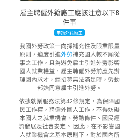
雇主聘僱外籍廠工應該注意以下8
件事
2019-
申請外籍廠工
10-
我國外勞政策一向採補充性及限業限量
07
原則，適度引進
外勞
補充國人較不願從
事之工作，且為避免雇主引進外勞影響
國人就業權益，雇主聘僱外勞前應先辦
理國內求才，經招募無法滿足時，勞動
部始同意雇主引進外勞。
依據就業服務法第42條規定，為保障國
民工作權，聘僱外國人工作，不得妨礙
本國人之就業機會、勞動條件、國民經
濟發展及社會安定。 因此，在不影響國
人就業機會之基本原則下，對於國內所