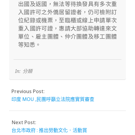
出國及返國，無法等待換發具有多次重
入國許可之外僑居留證者，仍可檢附訂
位紀錄或機票，至臨櫃或線上申請單次
重入國許可證，惠請大部協助轉達來文
單位、雇主團體、仲介團體及移工團體
等知悉。
2024-
04-
25
In:
分類
Previous Post:
印度 MOU ,民團呼籲立法院應實質審查
Next Post:
台北市政府 : 推出勞動文化．活動賞