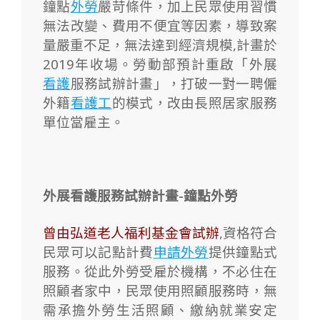
鐘點
外勞
嚴苛條件，加上民眾使用習慣
無法改變、費用不便宜等因素，導致案
量嚴重不足，無法達到經濟規模,計畫於
2019年收場。
勞動部預計重啟「外展
看護
服務試辦計畫」，打破一對一聘僱
外籍
看護工
的模式，改由長照居家服務
單位當雇主。
外展看護服務試辦計畫-鐘點外勞
曾由弘道老人福利基金會試辦
,資格符合
民眾可以記點計費
申請外勞
提供鐘點式
服務。從此外勞受雇於機構，不必住在
照顧者家中，民眾使用照顧服務時，無
需承擔外勞生活照顧、繳納就業安定