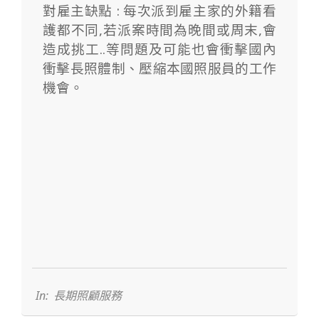
對雇主缺點 : 每次派到雇主家的外籍看
護都不同,若派案時間為晚間或周末,會
造成挑工..等問題及可能也會衝擊國內
衝擊長照體制、壓縮本國照服員的工作
機會。
2023-
09-
24
In:
長期照顧服務