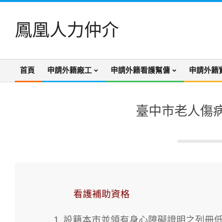
Skip
to
鳳凰人力仲介
content
首頁
申請外籍廠工
申請外籍看護幫傭
申請外籍
Primary
Navigation
Menu
臺中市老人傷
看護補助資格
1. 設籍本市並領有身心障礙證明之列