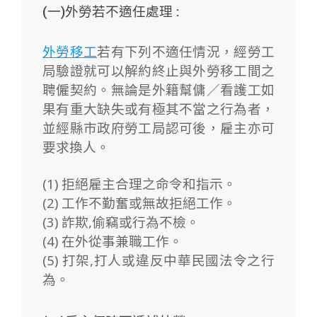
(一)外勞若不適任處理 :
外勞
移工
若有下列不適任情況，經勞工
局驗證就可以解約終止與外勞移工間之
聘僱契約。無論是外籍幫傭／看護工如
果有重大缺失或有極其不當之行為者，
並經縣市政府勞工局認可後，雇主亦可
要求換人。
(1) 拒絕雇主合理之命令和指示。
(2) 工作不勤奮或無故拒絕工作。
(3) 詐欺,偷竊或行為不檢。
(4) 在外從事兼職工作。
(5) 打架,打人或
違反中華民國法令之行
為。