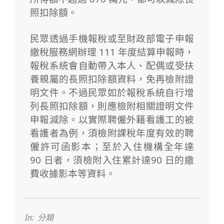
照扣除額。
民眾透過手機報稅或至財政部電子申報
繳稅服務網辦理 111 年度結算申報時，
報稅系統會自動帶入本人、配偶或受扶
養親屬的長照扣除額資料，免再檢附證
明文件。不過民眾如於報稅系統自行增
列長照扣除額，則應檢附相關證明文件
申報減除。以實際聘僱外籍看護工的被
看護者為例，須檢附課稅年度有效的聘
僱許可函影本；至於入住機構全年達
90 日者，須檢附入住累計達90 日的繳
費收據影本等資料。
2023-
05-
30
In:
分類