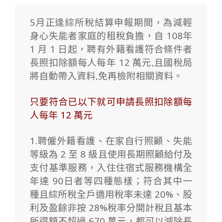
5月正逢綜所稅結算申報期間，為減輕
身心失能者家庭的租稅負擔，自 108年
1 月 1 日起，
聘有外籍看護符合條件者
長照扣除額每人每年 12 萬元,且國稅局
將自動帶入資料,
免再檢附相關資料。
只要符合已以下就可申請長照扣除額每
人每年 12 萬元
1.聘僱外籍看護、在家自行照顧、失能
等級為 2 至 8 級且使用長期照顧給付及
支付基準服務，
入住住宿式服務機構全
年達 90日者等四種態樣；符合其中一
種且綜所稅全戶適用稅率未達 20%、股
利及盈餘非按 28%稅率分開計稅且基本
所得額不超過 670 萬元，都可以減除長