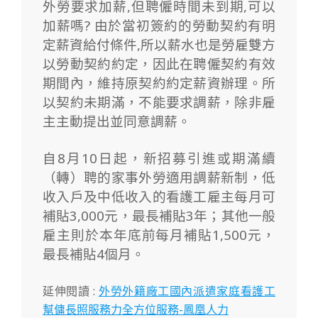
外勞要求加薪,但聘僱時間未到期,可以
加薪嗎? 由於當初簽約的勞動契約有明
定薪資給付條件,所以薪水也是勞雇雙方
以勞動契約約定，因此在聘僱契約有效
期間內，維持原契約約定薪資辦理。所
以契約未期滿，不能要求調薪，除非雇
主主動提出並同意調薪。
自8月10日起，新招募引進或期滿續
（轉）聘的家事外勞適用調薪新制，低
收入戶及中低收入的看護工雇主每月可
補貼3,000元，最長補貼3年；其他一般
雇主則於本年底前每月補貼1,500元，
最長補貼4個月。
延伸閱讀 :
外勞外籍廠工國內派遣家庭看護工
幫傭長照服務力全方位服務-鳳凰人力