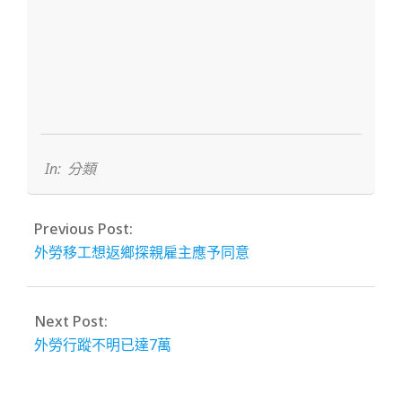
2022-
11-
23
In:
分類
Previous Post:
外勞移工想返鄉探親雇主應予同意
Next Post:
外勞行蹤不明已達7萬