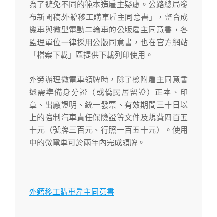
為了避免不同的範本造雇主疑慮。公路總局發
布新聞稿:外籍移工購車雇主同意書」，整合成
機車與微型電動二輪車的公版雇主同意書，各
監理單位一律採用公版同意書，也在官方網站
「檔案下載」區提供下載列印使用。
外勞辦理微電車領牌時，除了檢附雇主同意書
還需準備身分證（或僑民居留證）正本、印
章、出廠證明、統一發票、有效期間三十日以
上的強制汽車責任保險證等文件及規費四百五
十元（號牌三百元、行照一百五十元）。使用
中的微電車可於兩年內完成領牌。
外籍移工購車雇主同意書