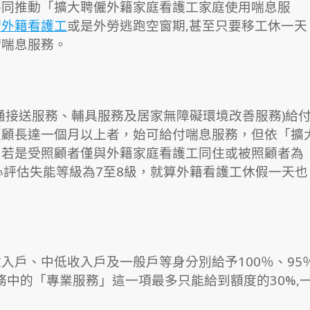
共同推動「擴大聘僱外籍家庭看護工家庭使用喘息服
請外籍看護工
或是外勞逃跑空窗期,甚至只要移工休一天
請喘息服務。
通接送服務、輔具服務及居家無障礙環境改善服務)給
照顧長達一個月以上者，始可給付喘息服務，但依「擴
」若是受照顧者僅與外籍家庭看護工同住或被照顧者為
心評估失能等級為7至8級，就算外籍看護工休假一天也
入戶、中低收入戶及一般戶等身分別給予100％、95
務中的「專業服務」這一項最多只能給到額度的30%,