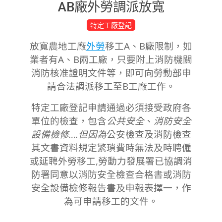
AB廠外勞調派放寬
2023-
特定工廠登記
03-
放寬農地工廠
外勞
移工A、B廠限制，如
20
業者有A、B兩工廠，只要附上消防機關
消防核准證明文件等，即可向勞動部申
請合法調派移工至B工廠工作。
特定工廠登記申請通過必須接受政府各
單位的檢查，包含
公共安全
、
消防安全
設備檢修….但因為
公安檢查及消防檢查
其文書資料規定繁瑣費時無法及時聘僱
或延聘外勞移工,
勞動力發展署已協調消
防署同意以消防安全檢查合格書或消防
安全設備檢修報告書及申報表擇一，作
為可申請移工的文件。