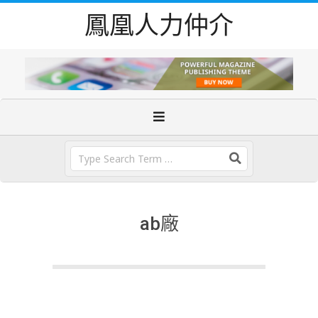
Skip
鳳凰人力仲介
to
content
Primary
Navigation
Menu
Search
ab廠