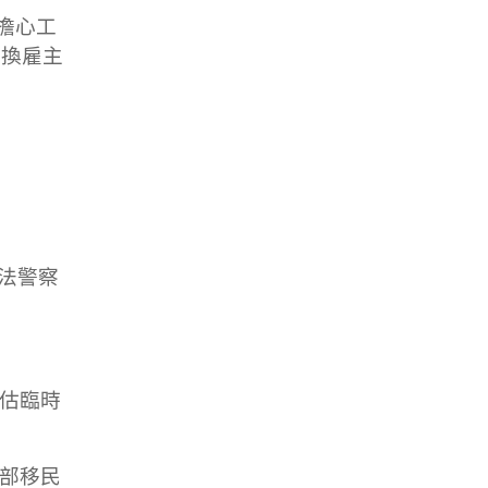
擔心工
轉換雇主
法警察
評估臨時
政部移民