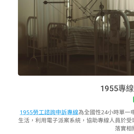
1955
2019-
10-
1955勞工諮詢申訴專線
為全國性24小時單一
09
生活，利用電子派案系統，協助專線人員於受
落實相