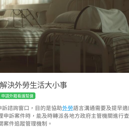
專線解決外勞生活大小事
申請外籍看護幫傭
申訴諮詢窗口，目的是協助
外勞
語言溝通需要及提早適
理申訴案件時，能及時轉派各地方政府主管機關進行
關案件追蹤管理機制。