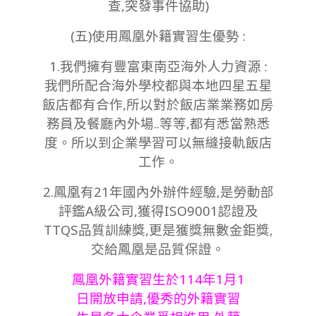
查,突發事件協助)
(五)使用鳳凰外籍實習生優勢 :
1.我們擁有豐富東南亞海外人力資源 :
我們所配合海外學校都與本地四星五星
飯店都有合作,所以對於飯店業業務如房
務員及餐廳內外場..等等,都有悉當熟悉
度。所以到企業學習可以無縫接軌飯店
工作。
2.鳳凰有21年國內外辦件經驗,是勞動部
評鑑A級公司,獲得ISO9001認證及
TTQS品質訓練獎,更是獲獎無數金鉅獎,
交給鳳凰是品質保證。
鳳凰外籍實習生於114年1月1
日開放申請,優秀的外籍實習