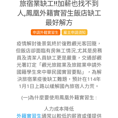
旅宿業缺工!!加薪也找不到
人,鳳凰外籍實習生飯店缺工
最好解方
2024-
申請外籍實習生
雇主申請須知
12-
疫情解封後景氣終於復甦觀光客回籠，
23
但飯店卻面臨有房無工情況,尤其是房務
員及清潔人員缺工更是嚴重，交通部觀
光署訂定「觀光旅館業及旅館業申請外
國籍學生來中華民國實習要點」，為解
決旅宿業疫後缺工難題，預計在114年
1月1日上路以緩解國內旅宿人力荒。
(一)為什麼要使用鳳凰外籍實習生 :
⼈⼒成本降低
外籍實習⽣
通常以較低的薪資或僅提供