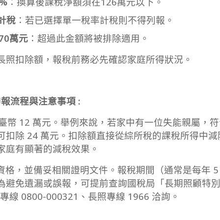
%
：換算後課稅淨額須在126萬元以下。
計稅
：若已選擇單一稅率計稅則不得列報。
70萬元
：超過此金額將被排除適用。
長照扣除額，報稅前務必先確認家庭所得狀況。
申報流程與注意事項 :
幣 12 萬元。舉例來說，若家中有一位失能親屬，
可扣除 24 萬元。扣除額直接從綜所稅的課稅所得中
家庭有顯著的減稅效果。
格，並備妥相關證明文件。報稅期間（通常是每年 5
為避免遺漏或誤報，可提前查詢國稅局「長期照顧特
0800-000321、長照專線 1966 洽詢。