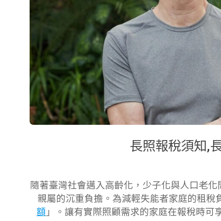
長照報稅須知,
2025-
05-
隨著臺灣社會邁入高齡化，少子化與人口老化
05
親屬的沉重負擔。為減輕失能者家庭的租稅負
額
」。
讓有實際照顧需求的家庭在報稅時可享