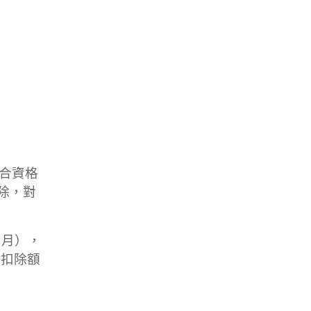
符合資格
減除，對
 月），
別扣除額