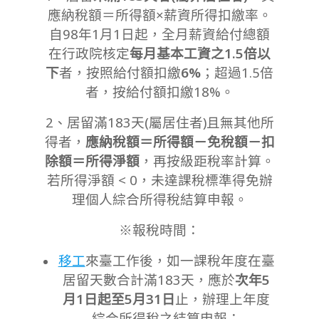
應納稅額＝所得額×薪資所得扣繳率。
自98年1月1日起，全月薪資給付總額
在行政院核定
每月基本工資之1.5倍以
下
者，按照給付額扣繳
6%
；超過1.5倍
者，按給付額扣繳18%。
2、居留滿183天(屬居住者)且無其他所
得者，
應納稅額＝所得額－免稅額－扣
除額＝所得淨額
，再按級距稅率計算。
若所得淨額 < 0，未達課稅標準得免辦
理個人綜合所得稅結算申報。
※報稅時間：
移工
來臺工作後，如一課稅年度在臺
居留天數合計滿183天，應於
次年5
月1日起至5月31日
止，辦理上年度
綜合所得稅之結算申報；