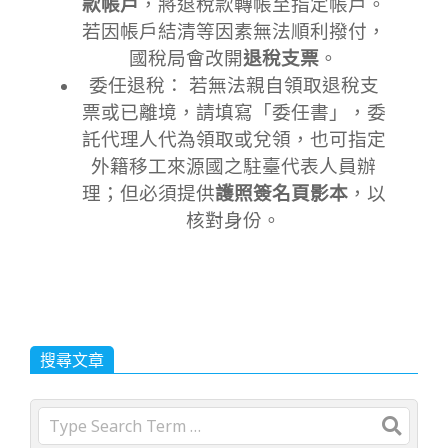
款帳戶
，將退稅款轉帳至指定帳戶。
若因帳戶結清等因素無法順利撥付，
國稅局會改開
退稅支票
。
委任退稅： 若無法親自領取退稅支
票或已離境，請填寫「委任書」，委
託代理人代為領取或兌領，也可指定
外籍移工來源國之駐臺代表人員辦
理；但必須提供
護照簽名頁影本
，以
核對身份。
搜尋文章
Search