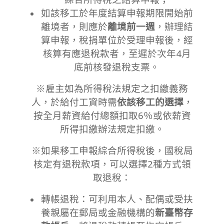
如該移工於年度結算申報期限開始前
離境者，則應於
離境前一週
，辦理結
算申報，稅捐單位於受理申報後，經
核算有應退稅款者，至遲於次年4月
底前核發退稅支票。
※雇主如為所得稅法規定之扣繳義務
人，於給付工資時需
依該移工的選擇
，
按全月薪資給付總額扣取6％或依薪資
所得扣繳辦法規定扣繳。
※如果移工申報綜合所得稅後，國稅局
核定有退稅款項，可以選擇2種方式領
取退稅：
轉帳退稅：可利用本人、配偶或受扶
養親屬在郵局或金融機構的
新臺幣存