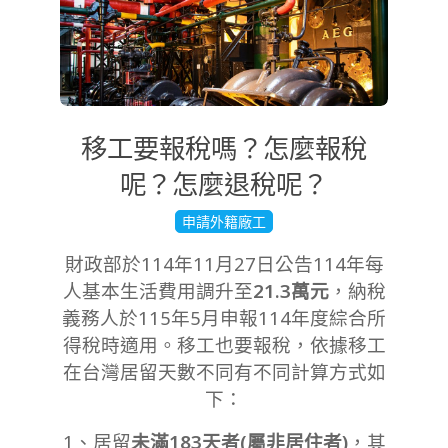
移工要報稅嗎？怎麼報稅
呢？怎麼退稅呢？
2025-
申請外籍廠工
11-
財政部於114年11月27日公告114年每
28
人基本生活費用調升至
21.3萬元
，納稅
義務人於115年5月申報114年度綜合所
得稅時適用。移工也要報稅，依據移工
在台灣居留天數不同有不同計算方式如
下：
1、居留
未滿183天者(屬非居住者)
，其