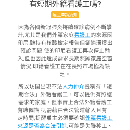
有短期外籍看護工嗎?
2020-
雇主申請須知
12-
因為各國新冠肺炎持續確診病例不斷攀
28
升,尤其是我們外籍家庭
看護工
的來源國
印尼,雖持有核酸檢定報告但卻連環爆出
確診問題,使的印尼看護工再次停止輸
入,但也因此造成需求長期照顧家庭空窗
情況,印籍看護工在在長照市場極為缺
乏。
所以坊間出現不法
人力仲介
聲稱有「短
期合法」外籍看護工，可以提供有照護
需求的家庭，但事實上合法外籍看護工
有聘僱期限,需藉由合法管道輸入且有一
定時間,提醒雇主必須要確認
外籍看護工
來源是否為合法引進
,可能是失聯移工、