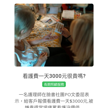
看護費一天3000元很貴嗎?
2019-
長期照顧服務
08-
一名護理師在臉書社團PO文委屈表
02
示，給客戶報價看護費一天$3000元,被
嫌貴還當場痛罵看護沒價值…