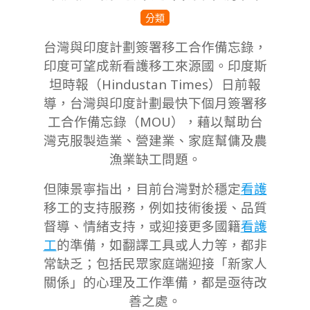
2023-
分類
09-
台灣與印度計劃簽署移工合作備忘錄，
29
印度可望成新看護移工來源國。
印度斯
坦時報（Hindustan Times）日前報
導，台灣與印度計劃最快下個月簽署移
工合作備忘錄（MOU），藉以幫助台
灣克服製造業、營建業、家庭幫傭及農
漁業缺工問題。
但陳景寧指出，目前台灣對於穩定
看護
移工的支持服務，例如技術後援、品質
督導、情緒支持，或迎接更多國籍
看護
工
的準備，如翻譯工具或人力等，都非
常缺乏；包括民眾家庭端迎接「新家人
關係」的心理及工作準備，都是亟待改
善之處。