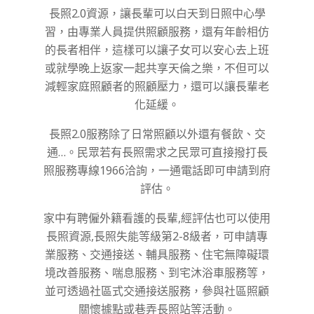
長照2.0資源，讓長輩可以白天到日照中心學
習，由專業人員提供照顧服務，還有年齡相仿
的長者相伴，這樣可以讓子女可以安心去上班
或就學晚上返家一起共享天倫之樂，不但可以
減輕家庭照顧者的照顧壓力，還可以讓長輩老
化延緩。
長照2.0服務除了日常照顧以外還有餐飲、交
通…。民眾若有長照需求之民眾可直接撥打長
照服務專線1966洽詢，一通電話即可申請到府
評估。
家中有聘僱外籍看護的長輩,經評估也可以使用
長照資源,長照失能等級第2-8級者，可申請專
業服務、交通接送、輔具服務、住宅無障礙環
境改善服務、喘息服務、到宅沐浴車服務等，
並可透過社區式交通接送服務，參與社區照顧
關懷據點或巷弄長照站等活動。