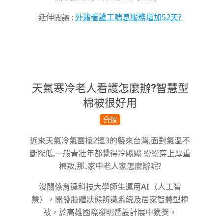
延伸閱讀 :
外籍看護工喘息服務增加52天?
天氣寒冷老人看護怎麼辦?智慧型
棉被很好用
2023-
分類
01-
近來天氣冷氣團接2連3的襲來台灣,面對氣溫不
29
斷探低,一般青壯年都覺得冷颼颼 紛紛穿上厚重
棉敖,那..家中老人家怎麼辦呢?
沒關係育達科技大學師生運用
AI
（人工智
慧），開發肢體狀態辨識系統及居家智慧型棉
被，於高雄國際發明暨設計展中獲獎。