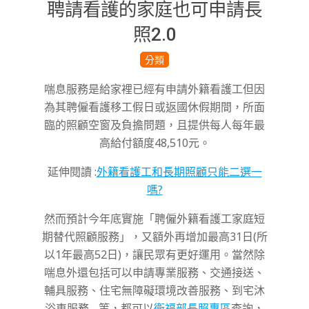
聘請看護的家庭也可申請長
照2.0
2022-
分類
09-
喘息服務是給家裡已經有申請外籍看護工但因
20
為其聘僱看護移工假日或返國休假期間，所面
臨的照顧空窗及負擔問題，且提供每人每年最
高給付額度48,510元。
延伸閱讀 :
外籍看護工和長期照顧只能二選一
嗎?
然而預計今年底實施「聘僱外籍看護工家庭短
期替代照顧服務」，又額外再增加最高31日(所
以1年最高52日)，讓民眾有更好運用。當然除
喘息外還包括可以申請專業服務、交通接送、
輔具服務、住宅無障礙環境改善服務、到宅沐
浴車服務….等，都可以
衛福部長照專區
查詢，