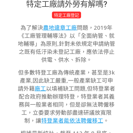
特定工廠請外勞有解嗎?
2023-
特定工廠登記
09-
為了解決
農地違章工廠
問題，2019年
23
《工廠管理輔導法》以「全面納管、就
地輔導」為原則,針對未依規定申請納管
之既有低汙染未登記工廠，應依法停止
供電、供水、拆除。
但多數特登工廠為
傳統產業，甚至是3k
產業,因此缺工嚴重,一般產業缺工可申
請外籍
廠工
以填補缺工問題,但特登業者
配合政府推動辦理特登，
特登業者其義
務與一般業者相同，但是卻無法聘僱移
工，立委要求勞動部盡速研議放寬限
制，讓
特登業者能依法聘僱移工
。