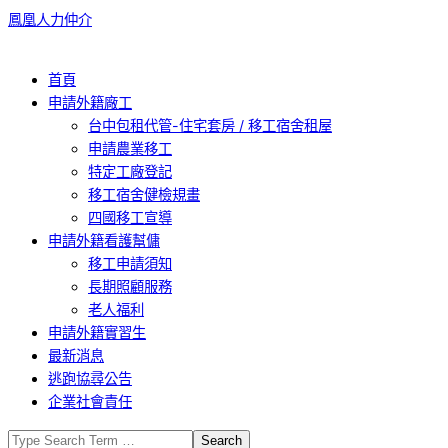
Skip
鳳凰人力仲介
to
content
Primary
首頁
Navigation
申請外籍廠工
Menu
台中包租代管-住宅套房 / 移工宿舍租屋
申請農業移工
特定工廠登記
移工宿舍健檢規畫
四國移工宣導
申請外籍看護幫傭
移工申請須知
長期照顧服務
老人福利
申請外籍實習生
最新消息
逃跑協尋公告
企業社會責任
Search