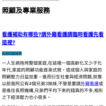
照顧及專業服務
看護補助有哪些?請外籍看護請臨時看護先看
這裡?
2019-
長期照顧服務
09-
一人生病拖垮整個家庭,在這樣一個高齡化又少子化
09
年代,家庭的照顧功能逐漸式微，造成個人與家庭的
照顧壓力日益加重，進而衍生社會與經濟問題,就像
以前我阿公有4個兄弟3姊妹,不管是要請
外籍看護
或
是進住長照機構,兄弟們平均下來的錢真的不多,相形
之下經濟壓力也小很多。