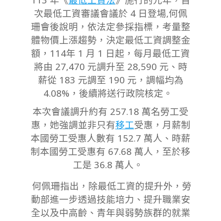
次
最低工資審議會議於
4
日登場,
何佩
珊會後說明，依法定參採指標，考量整
體物價上漲趨勢，決定最低工資調整金
額，114年 1 月 1 日起，每月最低工資
將由 27,470 元調升至 28,590 元、時
薪從 183 元調至 190 元，調幅均為
4.08%，後續將送行政院核定。
本次會議調升約有 257.18 萬名勞工受
惠，她強調並非只有
移工
受惠，月薪制
本國勞工受惠人數有 152.7 萬人、時薪
制本國勞工受惠有 67.68 萬人，至於移
工是 36.8 萬人。
何佩珊指出，除最低工資的提升外，勞
動部進一步透過技能培力、提升職業安
全以及中高齡、青年與弱勢族群的就業