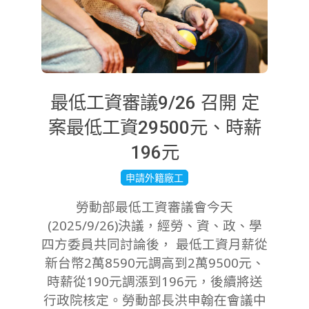
最低工資審議9/26 召開 定
案最低工資29500元、時薪
196元
2025-
申請外籍廠工
09-
勞動部最低工資審議會今天
26
(2025/9/26)決議，經勞、資、政、學
四方委員共同討論後， 最低工資月薪從
新台幣2萬8590元調高到2萬9500元、
時薪從190元調漲到196元，後續將送
行政院核定。勞動部長洪申翰在會議中