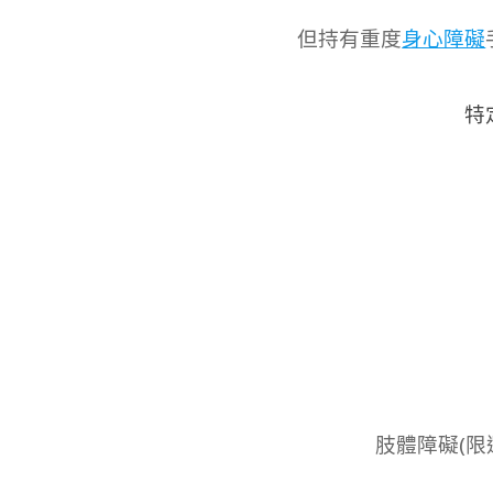
但持有重度
身心障礙
特
肢體障礙(限