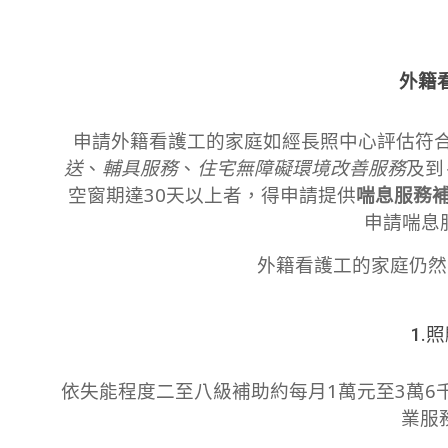
外籍
申請外籍看護工的家庭如經長照中心評估符合
送
、
輔具服務
、
住宅無障礙環境改善服務
及到
空窗期達30天以上者，得申請提供
喘息服務
申請喘息
外籍看護工的家庭仍然
1.
依失能程度二至八級補助約每月1萬元至3萬6
業服