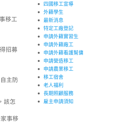
四國移工宣導
」
外籍學生
家事移工
最新消息
特定工廠登記
申請外籍實習生
申請外籍廠工
取得招募
申請外籍看護幫傭
申請營造移工
申請農業移工
移工宿舍
錄自主防
老人福利
長期照顧服務
業，該怎
雇主申請須知
錄家事移