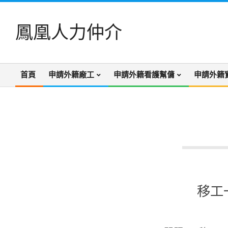
Skip
to
鳳凰人力仲介
content
首頁
申請外籍廠工
申請外籍看護幫傭
申請外籍
Primary
Navigation
Menu
移工
2022-
12-