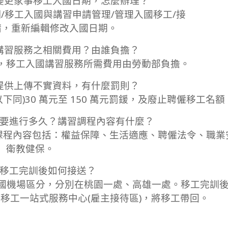
變更家事移工入國日期，怎麼辦理？
/移工入國與講習申請管理/管理入國移工/接
請，重新編輯修改入國日期。
講習服務之相關費用？由誰負擔？
，移工入國講習服務所需費用由勞動部負擔。
提供上傳不實資料，有什麼罰則？
同)30 萬元至 150 萬元罰鍰，及廢止聘僱移工名額
習要進行多久？講習調程內容有什麼？
時講習課程內容包括：權益保障、生活適應、聘僱法令、職
衛教健保。
：移工完訓後如何接送？
入國機場區分，分別在桃園一處、高雄一處。移工完訓
即可至移工一站式服務中心(雇主接待區)，將移工帶回。