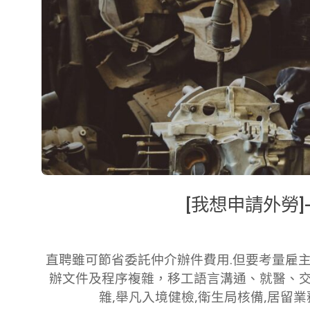
[我想申請外勞
2019-
03-
直聘雖可節省委託仲介辦件費用.但要考量雇
29
辦文件及程序複雜，移工語言溝通、就醫、
雜,舉凡入境健檢,衛生局核備,居留業