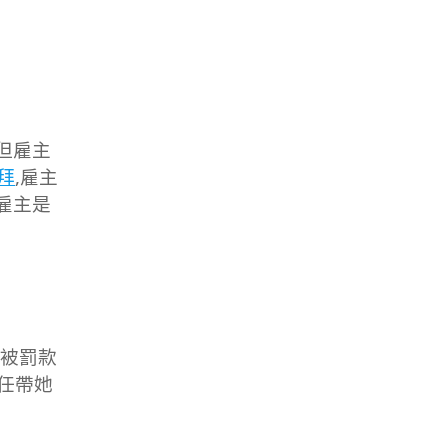
,但雇主
拜
,雇主
雇主是
會被罰款
責任帶她