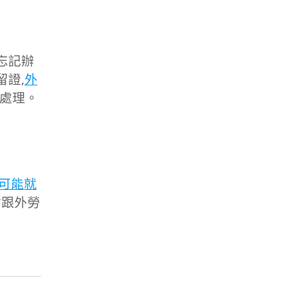
忘記辦
留證,
外
忙處理。
可能就
會跟外勞