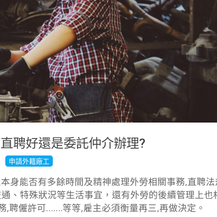
]-直聘好還是委託仲介辦理?
申請外籍廠工
主本身能否有多餘時間及精神處理外勞相關事務,直聘法
交通、特殊狀況等生活事宜，還有外勞的後續管理上也
務,聘僱許可…….等等,雇主必須衡量再三,再做決定。