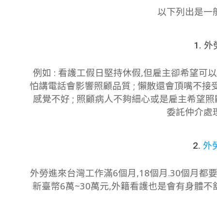
以下列出是一
1. 
例如 : 看護工假日堅持休假,但雇主卻希望可
怕講電話會影響照顧品質 ; 懶散還會頂嘴不接受
感覺不好 ; 照顧病人不夠細心或是雇主希望照
委託仲介處
2.
外
外勞進來台灣工作滿6個月,18個月.30個月
新臺幣6萬~30萬元,外籍看護也是會有身體不