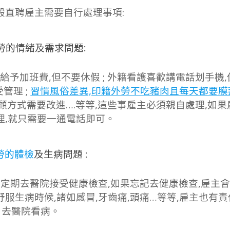
般直聘雇主需要自行處理事項:
外勞的情緒及需求問題:
以給予加班費,但不要休假 ; 外籍看護喜歡講電話划手機
管理 ;
習慣風俗差異,印籍外勞不吃豬肉且每天都要膜
顧方式需要改進….等等,這些事雇主必須親自處理,如果
理,就只需要一通電話即可。
勞的體檢
及生病問題 :
都要定期去醫院接受健康檢查,如果忘記去健康檢查,雇主
舒服生病時候,諸如感冒,牙齒痛,頭痛…等等,雇主也有
去醫院看病。