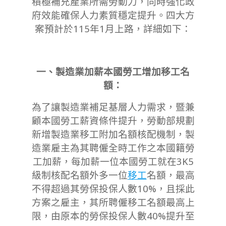
積極補充產業所需勞動力，同時強化政
府效能確保人力素質穩定提升。四大方
案預計於115年1月上路，詳細如下：
一、製造業加薪本國勞工增加移工名
額：
為了讓製造業補足基層人力需求，暨兼
顧本國勞工薪資條件提升，勞動部規劃
新增製造業移工附加名額核配機制，製
造業雇主為其聘僱全時工作之本國籍勞
工加薪，每加薪一位本國勞工就在3K5
級制核配名額外多一位
移工
名額，最高
不得超過其勞保投保人數10%，且採此
方案之雇主，其所聘僱移工名額最高上
限，由原本的勞保投保人數40%提升至