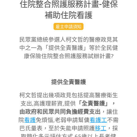
住院整合照護服務計畫-健保
補助住院看護
2023-
雇主申請須知
09-
民眾黨總統參選人柯文哲的醫療政見其
09
中之一為「提供全責醫護」等於全民健
康保險住院整合照護服務試辦計畫?
提供全責醫護
柯文哲提出幾項政見包括
提高醫療衛生
支出,
高護理薪資,
提供
「全責醫護」，
由政府和民眾共同負擔經費支出
，讓住
院
看護
免煩惱,
老弱申請幫傭
看護工
不需
巴氏量表，至於失能申請照護
移工
，採
取簡化多元評估方式,
65歲以上長者健