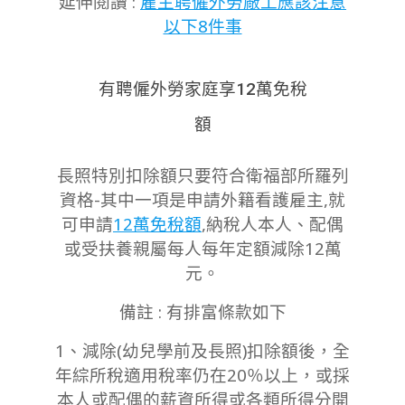
延伸閱讀 :
雇主聘僱外勞廠工應該注意
以下8件事
有聘僱外勞家庭享12萬免稅
額
長照特別扣除額只要符合衛福部所羅列
資格-其中一項是申請外籍看護雇主,就
可申請
12萬免稅額
,納稅人本人、配偶
或受扶養親屬每人每年定額減除12萬
元。
備註 : 有排富條款如下
1、減除(幼兒學前及長照)扣除額後，全
年綜所稅適用稅率仍在20％以上，或採
本人或配偶的薪資所得或各類所得分開