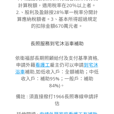
計算稅額，適用稅率在20％以上者。
2.、股利及盈餘按28％單一稅率分開計
算應納稅額者。3、基本所得超過規定
的扣除金額670萬元者。
長照服務到宅沐浴車補助
依衛福部長期照顧給付及支付基準資格,
申請外籍
看護工
雇主仍可以申請
到宅沐
浴車
補助,如低收入戶：全額補助；中低
收入戶：補助95%；一般戶：補助
84%)。
備註 : 須直接撥打1966長照專線申請評
估