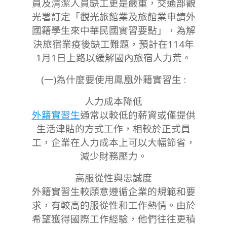
員及清潔人員缺工更是嚴重，交通部觀
光署訂定「觀光旅館業及旅館業申請外
國籍學生來中華民國實習要點」，為解
決旅宿業疫後缺工難題，預計在114年
1月1日上路以緩解國內旅宿人力荒。
(一)為什麼要使用鳳凰外籍實習生 :
⼈⼒成本降低
外籍實習⽣
通常以較低的薪資或僅提供
⽣活津貼的⽅式⼯作，相較於正式員
⼯，企業在⼈⼒成本上可以⼤幅節省，
減少財務壓⼒。
⾼服從性與忠誠度
外籍實習⽣較願意遵循企業的規範和要
求，有較高的服從性和⼯作熱情。由於
希望獲得國際⼯作經驗，他們往往更積