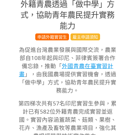
外籍青農透過「做中學」方
式，協助青年農民提升實務
能力
2025-
申請外籍實習生
雇主申請須知
04-
為促進台灣農業發展與國際交流，農業
18
部自108年起與印尼、菲律賓簽署合作
備忘錄，推動「
外國青農在臺實習計
畫
」，由我國農場提供實習機會，透過
「做中學」方式，協助青年農民提升實
務能力。
第四梯次共有57名印尼實習生參與，累
計已有582位外籍青農完成實習並返
國。實習內容涵蓋蔬菜、菇類、果樹、
花卉、漁產及畜牧等農業項目，強化其