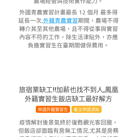
農場經營與技術實作能力。
外國青農實習計畫最長 12 個月 最多得
延長一次,
外籍青農實習
期間，農場不得
轉介其至其他農場，且不得從事與實習
內容不符的工作，除生活津貼外，亦應
負擔實習生在臺期間健保費用。
旅宿業缺工!!加薪也找不到人,鳳凰
外籍實習生飯店缺工最好解方
2024-
申請外籍實習生
雇主申請須知
12-
疫情解封後景氣終於復甦觀光客回籠，
23
但飯店卻面臨有房無工情況,尤其是房務