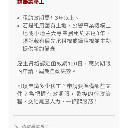
請農業移工
租約效期需有3年以上。
若是租用國有土地、公營事業機構土
地或小地主大專業農租約未達3年，
須記載有優先承租權或續租權並主動
提供新約備查
雇主資格認定函效期120日，應於期限
內申請，屆期自動失效。
可以申請多少移工？申請要準備哪些文
件？為把握有效期限，繁複的行政流
程，交給鳳凰人力，一條龍服務！
2025-
12-
04
In:
申請農業移工