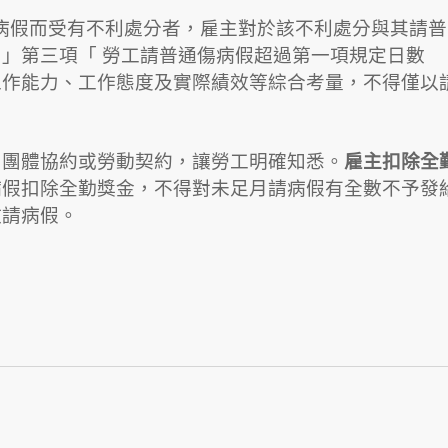
傷病假而受有不利處分者，雇主對於該不利處分與其請普
」第三項「 勞工請普通傷病假超過第一項規定日數
工作能力、工作態度及實際績效等綜合考量，不得僅以
、團體協約或勞動契約，讓勞工明確知悉。
雇主扣除全
病假扣除全勤獎金，不得對未足月請病假有全數不予發
敢請病假。