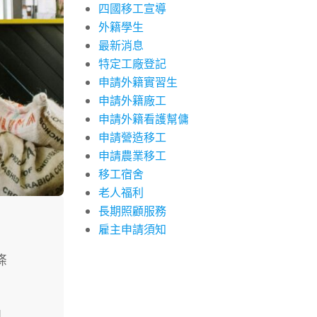
四國移工宣導
外籍學生
最新消息
特定工廠登記
申請外籍實習生
申請外籍廠工
申請外籍看護幫傭
申請營造移工
申請農業移工
移工宿舍
老人福利
長期照顧服務
雇主申請須知
條
期