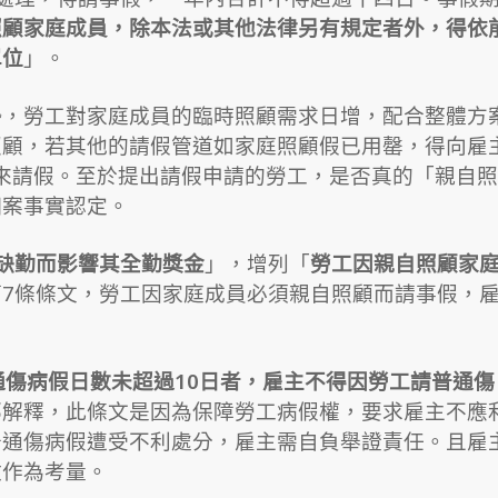
照顧家庭成員，除本法或其他法律另有規定者外，得依
單位
」。
勢，勞工對家庭成員的臨時照顧需求日增，配合整體方
照顧，若其他的請假管道如家庭照顧假已用罄，得向雇
來請假。至於提出請假申請的勞工，是否真的「親自照
個案事實認定。
缺勤而影響其全勤獎金
」，增列「
勞工因親自照顧家
7條條文，勞工因家庭成員必須親自照顧而請事假，
通傷病假日數未超過10日者，雇主不得因勞工請普通傷
部解釋，此條文是因為保障勞工病假權，要求雇主不應
普通傷病假遭受不利處分，雇主需自負舉證責任。且雇
數作為考量。