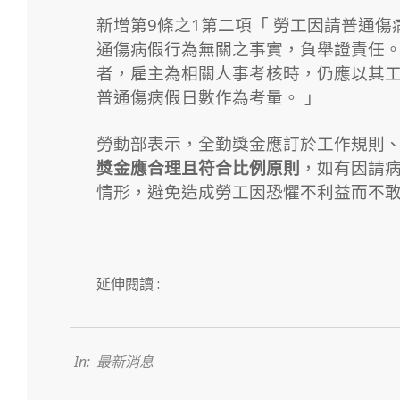
新增第9條之1第二項「 勞工因請普通
通傷病假行為無關之事實，負舉證責任。
者，雇主為相關人事考核時，仍應以其
普通傷病假日數作為考量。 」
勞動部表示，全勤獎金應訂於工作規則
獎金應合理且符合比例原則
，如有因請
情形，避免造成勞工因恐懼不利益而不
延伸閱讀 :
2025-
11-
25
In:
最新消息