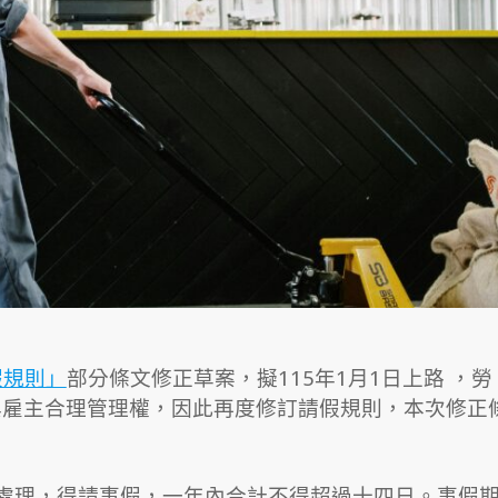
假規則」
部分條文修正草案，擬115年1月1日上路 ，勞
與雇主合理管理權，因此再度修訂請假規則，本次修正
處理，得請事假，一年內合計不得超過十四日。事假