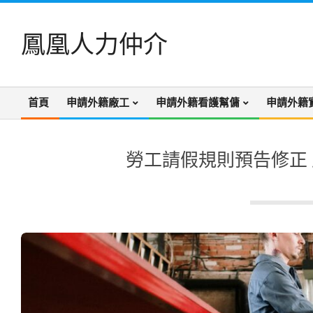
Skip
to
鳳凰人力仲介
content
首頁
申請外籍廠工
申請外籍看護幫傭
申請外籍
Primary
Navigation
Menu
勞工請假規則預告修正