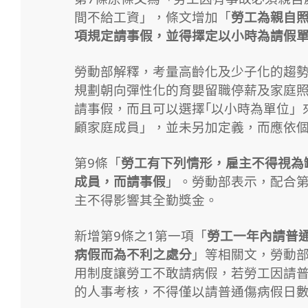
間不給工資」，條文增加「
勞工為親自
項規定請事假，並得擇定以小時為請假
勞動部解釋，考量高齡化及少子化的趨
規劃朝向彈性化的育嬰留職停薪及家庭
請事假，而且可以選擇｢以小時為單位」
顧家庭成員」，並未另加定義，而應依
第9條「
勞工有下列情形，雇主不得視為
成員，而請事假
」。勞動部表示，配合第
主不得影響其全勤獎金。
新增第9條之1第一項「
勞工一年內請普
病假而為不利之處分
」等相關文，勞動
用制度讓勞工不敢請病假，若勞工因請
的人事考核，不得僅以請普通傷病假日