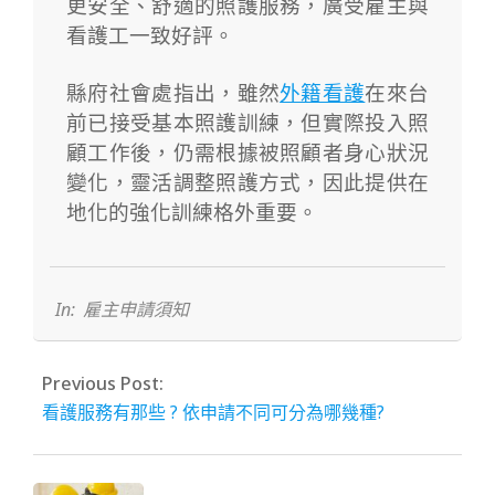
更安全、舒適的照護服務，廣受雇主與
看護工一致好評。
縣府社會處指出，雖然
外籍看護
在來台
前已接受基本照護訓練，但實際投入照
顧工作後，仍需根據被照顧者身心狀況
變化，靈活調整照護方式，因此提供在
地化的強化訓練格外重要。
2025-
04-
25
In:
雇主申請須知
Previous Post:
看護服務有那些 ? 依申請不同可分為哪幾種?