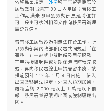
依移民署規定，
外勞
移工居留延期應於
居留效期屆滿前 30 日內申辦；若移工
工作期滿未即申獲勞動部展延聘僱許
可，雇主可檢附相關文件向移民署辦理
展延報備。
曾有移工居留證過期無法在台工作，所
以勞動部與內政部移民署共同規劃「在
臺移工」一站式申請聘僱及居留服務，
在申請接續聘僱或是期滿續聘時預先取
號，再向移民署線上申請居留事務，該
措施預計 113 年 1 月 4 日實施。 依入
出國及移民法規定，外國人逾期居留，
處新臺幣 2,000 元以上 1 萬元以下罰
鍰，移民署並得限期出國或強制驅逐出
國。