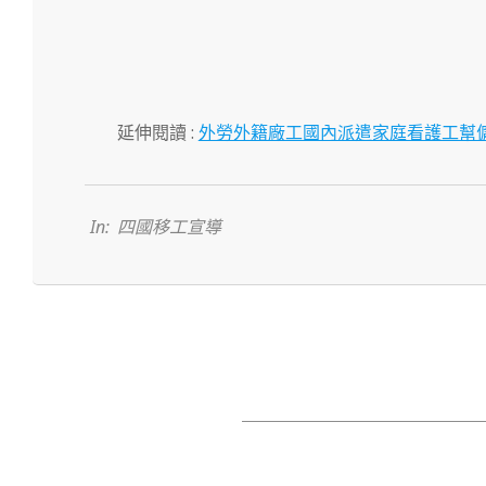
延伸閱讀 :
外勞外籍廠工國內派遣家庭看護工幫
2023-
04-
04
In:
四國移工宣導